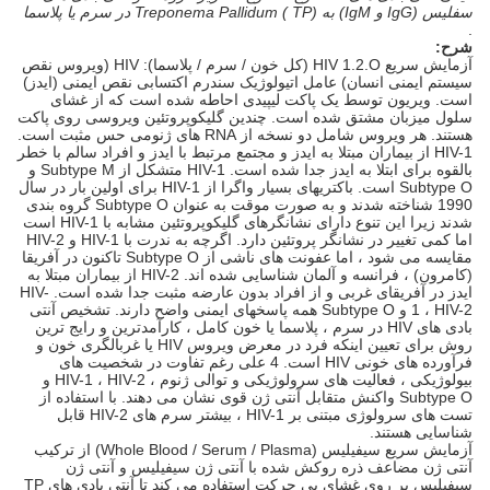
سفلیس (IgG و IgM) به Treponema Pallidum ( TP) در سرم یا پلاسما
.
شرح:
آزمایش سریع HIV 1.2.O (کل خون / سرم / پلاسما): HIV (ویروس نقص
سیستم ایمنی انسان) عامل اتیولوژیک سندرم اکتسابی نقص ایمنی (ایدز)
است. ویریون توسط یک پاکت لیپیدی احاطه شده است که از غشای
سلول میزبان مشتق شده است. چندین گلیکوپروتئین ویروسی روی پاکت
هستند. هر ویروس شامل دو نسخه از RNA های ژنومی حس مثبت است.
HIV-1 از بیماران مبتلا به ایدز و مجتمع مرتبط با ایدز و افراد سالم با خطر
بالقوه برای ابتلا به ایدز جدا شده است. HIV-1 متشکل از Subtype M و
Subtype O است. باکتریهای بسیار واگرا از HIV-1 برای اولین بار در سال
1990 شناخته شدند و به صورت موقت به عنوان Subtype O گروه بندی
شدند زیرا این تنوع دارای نشانگرهای گلیکوپروتئین مشابه با HIV-1 است
اما کمی تغییر در نشانگر پروتئین دارد. اگرچه به ندرت با HIV-1 و HIV-2
مقایسه می شود ، اما عفونت های ناشی از Subtype O تاکنون در آفریقا
(کامرون) ، فرانسه و آلمان شناسایی شده اند. HIV-2 از بیماران مبتلا به
ایدز در آفریقای غربی و از افراد بدون عارضه مثبت جدا شده است. HIV-
1 ، HIV-2 و Subtype O همه پاسخهای ایمنی واضح دارند. تشخیص آنتی
بادی های HIV در سرم ، پلاسما یا خون کامل ، کارآمدترین و رایج ترین
روش برای تعیین اینکه فرد در معرض ویروس HIV یا غربالگری خون و
فرآورده های خونی HIV است. 4 علی رغم تفاوت در شخصیت های
بیولوژیکی ، فعالیت های سرولوژیکی و توالی ژنوم ، HIV-1 ، HIV-2 و
Subtype O واکنش متقابل آنتی ژن قوی نشان می دهند. با استفاده از
تست های سرولوژی مبتنی بر HIV-1 ، بیشتر سرم های HIV-2 قابل
شناسایی هستند.
آزمایش سریع سیفیلیس (Whole Blood / Serum / Plasma) از ترکیب
آنتی ژن مضاعف ذره روکش شده با آنتی ژن سیفیلیس و آنتی ژن
سیفیلیس بر روی غشای بی حرکت استفاده می کند تا آنتی بادی های TP