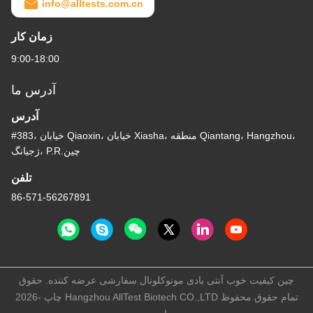
info@alltests.com.cn
زمان کار
9:00-18:00
آدرس ما
آدرس
#383، خیابان Qiaoxin، خیابان Xiasha، منطقه Qiantang، Hangzhou،
ژجیانگ، P.R.چین
تلفن
86-571-56267891
چین کیفیت خوب آنتی بادی مونوکلونال سفارشی عرضه کننده. حقوق
چاپ -2026 Hangzhou AllTest Biotech CO.,LTD تمام حقوق محفوظ