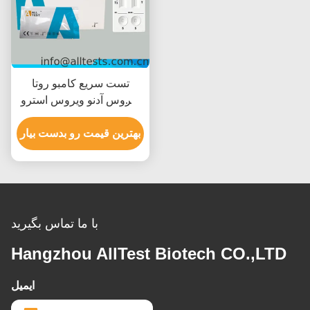
تست سریع کامبو روتا
ویروس آدنو ویروس استرو
ویروس با زمان خواندن 15
دقیقه ای گواهینامه CE و
بهترین قیمت رو بدست بیار
دقت بالا
با ما تماس بگیرید
Hangzhou AllTest Biotech CO.,LTD
ایمیل