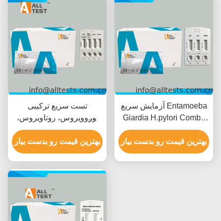
آزمایش سریع Entamoeba
تست سریع ترکیبی
Giardia H.pylori Combo
نوروویروس، روتاویروس،
برای نتایج سریع در 10 دقیقه
آدنوویروس، آستروویروس و
با دقت بالا و تفسیر بصری
بهترین قیمت رو بدست بیار
انتروویروس برای
بهترین قیمت رو بدست بیار
آسان
بیماری‌های عفونی با نتایج
سریع در ۱۵ دقیقه، دقت بالا
و تفسیر بصری آسان