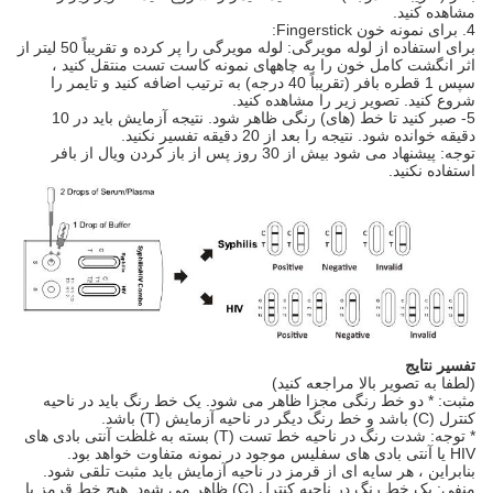
مشاهده کنید.
4. برای نمونه خون Fingerstick:
برای استفاده از لوله مویرگی: لوله مویرگی را پر کرده و تقریباً 50 لیتر از
اثر انگشت کامل خون را به چاههای نمونه کاست تست منتقل کنید ،
سپس 1 قطره بافر (تقریباً 40 درجه) به ترتیب اضافه کنید و تایمر را
شروع کنید. تصویر زیر را مشاهده کنید.
5- صبر کنید تا خط (های) رنگی ظاهر شود. نتیجه آزمایش باید در 10
دقیقه خوانده شود. نتیجه را بعد از 20 دقیقه تفسیر نکنید.
توجه: پیشنهاد می شود بیش از 30 روز پس از باز کردن ویال از بافر
استفاده نکنید.
تفسیر نتایج
(لطفا به تصویر بالا مراجعه کنید)
مثبت: * دو خط رنگی مجزا ظاهر می شود. یک خط رنگ باید در ناحیه
کنترل (C) باشد و خط رنگ دیگر در ناحیه آزمایش (T) باشد.
* توجه: شدت رنگ در ناحیه خط تست (T) بسته به غلظت آنتی بادی های
HIV یا آنتی بادی های سفلیس موجود در نمونه متفاوت خواهد بود.
بنابراین ، هر سایه ای از قرمز در ناحیه آزمایش باید مثبت تلقی شود.
منفی: یک خط رنگ در ناحیه کنترل (C) ظاهر می شود. هیچ خط قرمز یا