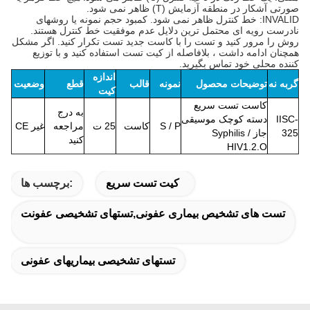
صورتی آشکار در منطقه آزمایش (T) ظاهر نمی شود.
INVALID: خط کنترل ظاهر نمی شود. کمبود حجم نمونه یا روشهای
نادرست رویه ای محتمل ترین دلایل عدم موفقیت خط کنترل هستند.
روش را مرور کنید و تست را با کاست جدید تست تکرار کنید. اگر مشکل
همچنان ادامه داشت ، بلافاصله از کیت تست استفاده کنید و با توزیع
کننده محلی خود تماس بگیرید.
اندازه
گربه
نه
توضیحات محصول
نمونه
قالب
قطع
وضعیت
کیت
کاست تست سریع
به درج
IISC-
دسته کوچک موسیقی
S / P
کاست
25 ت
مراجعه
غیر CE
325
جاز Syphilis /
کنید
HIV1.2.O
کیت تست سریع
برچسب ها:
تست های تشخیص بیماری عفونی,تستهای تشخیصی عفونت
تستهای تشخیصی بیماریهای عفونی