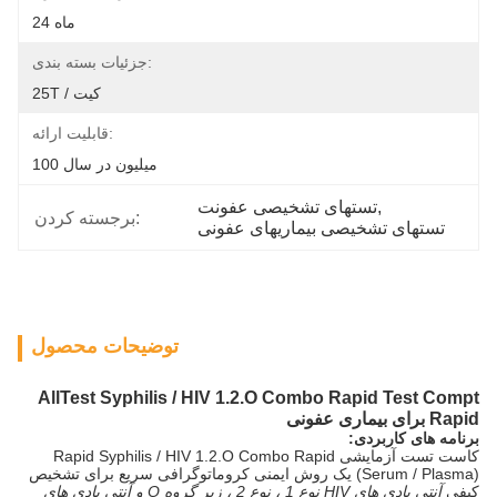
24 ماه
جزئیات بسته بندی:
25T / کیت
قابلیت ارائه:
100 میلیون در سال
, 
تستهای تشخیصی عفونت
برجسته کردن:
تستهای تشخیصی بیماریهای عفونی
توضیحات محصول
AllTest Syphilis / HIV 1.2.O Combo Rapid Test Compt
Rapid برای بیماری عفونی
برنامه های کاربردی:
کاست تست آزمایشی Rapid Syphilis / HIV 1.2.O Combo Rapid
(Serum / Plasma) یک روش ایمنی کروماتوگرافی سریع برای تشخیص
کیفی
آنتی بادی های HIV نوع 1 ، نوع 2 ، زیر گروه O و آنتی بادی های