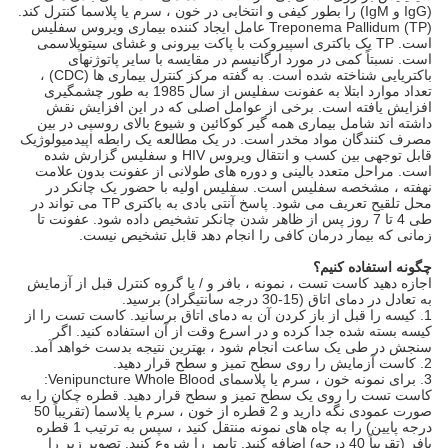
(IgG و IgM) را بطور کیفی و انتخابی در خون ، سرم یا پلاسما کنترل کند.
Treponema Pallidum (TP) عامل ایجاد کننده بیماری ویروس سفلیس
است. TP یک باکتری اسپیروکت با پاکت بیرونی و غشای سیتوپلاسمی
است. نسبتاً کمی در مورد ارگانیسم در مقایسه با سایر پاتوژنهای
باکتریایی شناخته شده است. به گفته مرکز کنترل بیماری ها (CDC) ،
تعداد موارد ابتلا به عفونت سفلیس از سال 1985 به طور چشمگیری
افزایش یافته است. برخی از عوامل اصلی که در این افزایش نقش
داشته اند شامل بیماری همه گیر کوکائین و شیوع بالای روسپی در بین
مصرف کنندگان مواد مخدر است. در یک مطالعه یک رابطه اپیدمیولوژیک
قابل توجهی بین کسب و انتقال ویروس HIV و سفلیس گزارش شده
است. مراحل متعدد بالینی و دوره های طولانی از عفونت بدون علامت
نهفته ، مشخصه سفلیس است. سفلیس اولیه با حضور یک چانکر در
محل تلقیح تعریف می شود. پاسخ آنتی بادی به باکتری TP می تواند در
طی 4 تا 7 روز پس از ظاهر شدن چانکر تشخیص داده شود. عفونت تا
زمانی که بیمار درمان کافی را انجام دهد قابل تشخیص نیست.
چگونه استفاده کنیم؟
اجازه دهید کاست تست ، نمونه ، بافر و / یا گروه کنترل قبل از آزمایش
به تعادل در دمای اتاق (15-30 درجه سانتیگراد) برسید.
1. کیسه را قبل از باز کردن آن به دمای اتاق برسانید. کاست تست را از
کیسه بسته شده جدا کرده و در اسرع وقت از آن استفاده کنید. اگر
سنجش در طی یک ساعت انجام شود ، بهترین نتیجه بدست خواهد آمد.
2. کاست آزمایش را روی سطح تمیز و سطح قرار دهید.
3. برای نمونه خون ، سرم یا پلاسمای Venipuncture Whole Blood:
کاست تست را روی یک سطح تمیز و سطح قرار دهید. قطره چکان را به
صورت عمودی نگه دارید و 2 قطره از خون ، سرم یا پلاسما (تقریباً 50
درجه پایین) را به چاه های نمونه منتقل کنید ، سپس به ترتیب 1 قطره
بافر (تقریباً 40 درجه) اضافه کنید. تایمر را شروع کنید. تصویر زیر را