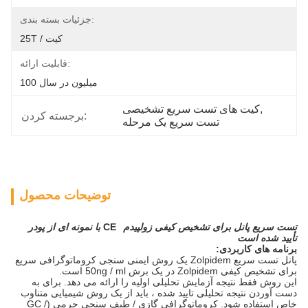
جزئیات بسته بندی:
25T / کیت
قابلیت ارائه:
100 میلیون در سال
, 
کیت های تست سریع تشخیصی
برجسته کردن:
تست سریع یک مرحله
توضیحات محصول
تست
سریع پانل
برای تشخیص کیفی زولپیدم
CE
با نمونه ای از پودر
تأیید شده است
برنامه های کاربردی:
پانل تست سریع Zolpidem یک روش ایمنی سنجی کروماتوگرافی سریع
برای تشخیص کیفی Zolpidem در یک برش 50ng / ml است.
این روش فقط نتیجه آزمایش تحلیلی اولیه را ارائه می دهد. برای به
دست آوردن نتیجه تحلیلی تایید شده ، باید از یک روش شیمیایی متناوب
خاص استفاده شود. کروماتوگرافی گازی / طیف سنجی جرمی (GC /