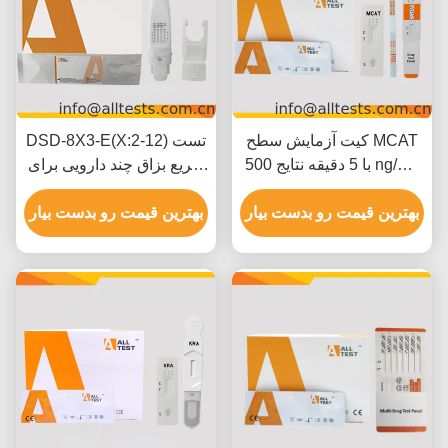
کیت آزمایش سطح MCAT
DSD-8X3-E(X:2-12) تست
با 5 دقیقه نتایج 500 ng/mL
سریع بزاق چند دارویی برای
قطع و تفسیر بصری آسان
استفاده حرفه ای
بهترین قیمت رو بدست بیار
بهترین قیمت رو بدست بیار