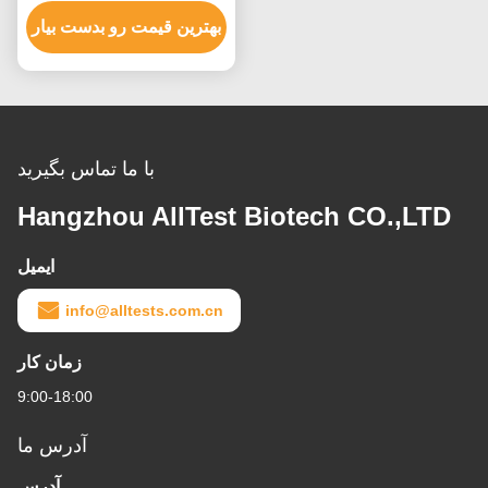
(THC) (پال) ((Urine))
بهترین قیمت رو بدست بیار
با ما تماس بگیرید
Hangzhou AllTest Biotech CO.,LTD
ایمیل
info@alltests.com.cn
زمان کار
9:00-18:00
آدرس ما
آدرس