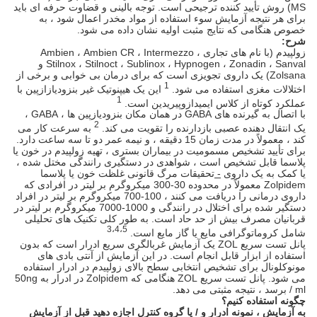
MS) روش تأیید کننده ترجیحی است. توجه بالینی و قضاوت حرفه ای باید
برای هر نتیجه آزمایش سوء استفاده از مواد مخدر اعمال شود ، به
خصوص هنگامی که نتایج مثبت اولیه نشان داده می شود.
شرح:
زولپیدم (با نام های تجاری Ambien ، Ambien CR ، Intermezzo ،
Stilnox ، Stilnoct ، Sublinox ، Hypnogen ، Zonadin ، Sanval و
Zolsana) یک داروی تجویزی است که برای درمان بی خوابی و برخی از
1
اختلالات مغزی استفاده می شود.
این یک هیپنوتیک غیر بنزودیازازپین با
1
عملکرد کوتاه از کلاس ایمیدازوپیریدین است.
با اتصال به گیرنده های GABA در همان مکان بنزودیازپین ها ، GABA ،
2
یک انتقال دهنده عصبی بازدارنده را تقویت می کند.
به سرعت کار می
کند ، معمولاً در مدت زمان 15 دقیقه ، و نیمه عمر دو تا سه ساعت دارد.
برای تأیید تشخیص مسمومیت در بیماران بستری ، تهیه زولپیدم در خون یا
پلاسما قابل تشخیص است ، شواهدی در دستگیری رانندگی مختل شده ،
یا کمک به یک داروی
-
تحقیقات مرگ قانونی غلظت خون یا پلاسما
Zolpidem معمولاً در محدوده 30-300 میکروگرم بر لیتر در افرادی که
داروی درمانی را دریافت می کنند ، 100-700 میکروگرم بر لیتر در افراد
دستگیر شده برای اختلال در رانندگی و
1000-7000
میکروگرم بر لیتر در
قربانیان مصرف بیش از حد حاد است. به طور کلی تکنیک های تحلیلی
3،4،5
شامل کروماتوگرافی مایع یا گاز مایع است.
پانل تست سریع ZOL یک آزمایش غربالگری سریع ادرار است که بدون
استفاده از ابزار قابل انجام است. در این آزمایش از آنتی بادی های
مونوکلونال برای تشخیص انتخابی سطح بالای زولپیدم در ادرار استفاده
می شود. پانل تست سریع ZOL هنگامی که Zolpidem در ادرار به 50ng
/ ml برسد ، نتیجه مثبتی می دهد.
چگونه استفاده کنیم؟
به آزمایش ، نمونه ادرار و / یا گروه کنترل اجازه دهید قبل از آزمایش