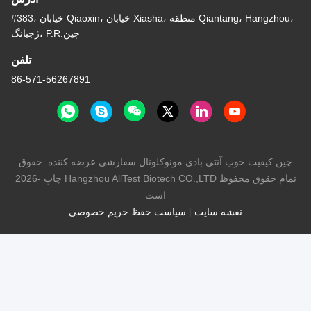
#383، خیابان Qiaoxin، خیابان Xiasha، منطقه Qiantang، Hangzhou،
ژجیانگ، P.R.چین
تلفن
86-571-56267891
چین کیفیت خوب آنتی بادی مونوکلونال سفارشی عرضه کننده. حقوق
چاپ -2026 Hangzhou AllTest Biotech CO.,LTD تمام حقوق محفوظ
است
نقشه سایت
|
سیاست حفظ حریم خصوصی