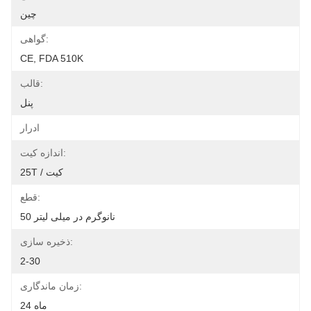
چين
گواهی:
CE, FDA 510K
قالب:
پنل
ادرار
اندازه کیت:
25T / کیت
قطع:
50 نانوگرم در میلی لیتر
ذخیره سازی:
2-30
زمان ماندگاری:
24 ماه