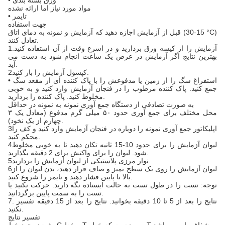
• ورق بسته بندی
مواد مورد نیاز اما ارائه نشده
• تایمر
جهت استفاده
قبل از آزمایش اجازه دهید که آزمایش و نمونه به دمای اتاق (15-30 °C)
تعادل کنند.
1آزمایش را از کیسه ورق بردارید و در اسرع وقت از آن استفاده کنید.
بهترین نتایج اگر آزمایش در عرض یک ساعت انجام شود به دست می
آید.
2کپسول آزمایش را باز کنید.
• استفراغ سگ را از زمین یا مدفوعش را با پاک کننده ای از مقعد سگ
جمع کنید. پاک کننده مرطوب را در فنجان آزمایش وارد کنید و به خوبی
مخلوط کنید. پاک کننده را بردارید.
به صورت تصادفی از دستگاه جمع آوری نمونه به نمونه در حداقل
۳ محل مختلف برای جمع آوری حدود ۵۰ میلی گرم مدفوع (معادل یک
چهارم از یک نخود).
3اپلیکاتور جمع آوری نمونه را دوباره در فنجان آزمایش وارد کنید و کف را
محکم کنید.
4لیوان آزمایش را برای حدود 10-15 ثانیه تکان دهید تا به خوبی مخلوط
شود. لیوان را برای واکنش برای 2 دقیقه بگذارید.
5نوار مرزی پلاستیکی از لیوان آزمایش را بردارید.
6لیوان آزمایش را روی یک سطح تمیز و صاف قرار دهید، بدن لیوان را از
بالا تا پایین فشار دهید و تایمر را شروع کنید.
توجه: تست را در طول تست به حالت ایستاده نگه دارید. حرکت نکنید یا
تست را به سمت پایین برگردانید.
7. نتایج را بعد از 5 تا 10 دقیقه بخوانید. نتایج را بعد از 15 دقیقه تفسیر
نکنید.
تفسیر نتایج