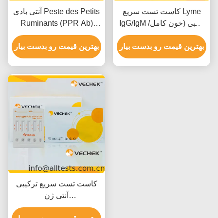
کاست تست سریع Lyme
آنتی بادی Peste des Petits
IgG/IgM اسبی (خون کامل/
Ruminants (PPR Ab)
سرم/پلاسما)
کیست آزمایش سریع (کل
بهترین قیمت رو بدست بیار
خون/سرم/پلاسم)
بهترین قیمت رو بدست بیار
کاست تست سریع ترکیبی
آنتی ژن
روتاویروس+کریپتوسپوریدیا+کروناویروس+E.