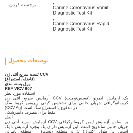
, 
برجسته کردن:
Canine Coronavirus Vomit 
Diagnostic Test Kit
, 
Canine Coronavirus Rapid 
Diagnostic Test Kit
توضیحات محصول
تست سریع آنتی ژن CCV
(فاضله/ استفراغ)
ورق بسته بندی
REF VICV-607
استفاده مورد نظر
آزمایش سریع آنتی ژن CCV (فِسِس/ومیت) یک آزمایش ایمونو
کروماتوگرافی جریان جانبی برای تشخیص کیفی ویروس کرونا سگ
(CCV Ag) در مدفوع یا استفراغ سگ است.
فقط برای مصرف دامپزشکی
اصل
آزمایش سریع آنتی ژن CCV بر اساس آزمایش ایمن کروماتوگرافی
جریان جانبی ساندویچ است. این آزمایش دارای یک پنجره آزمایش با یک
منطقه نامرئی T (تست) و منطقه C (کنترل) است. در طول