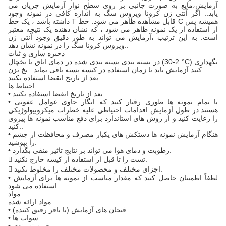
آزمایش،مایع به صورت جانبی بر روی سطح نوار آزمایش جریان می
یابد.. اگر آنتی ژن کرونا ویروس سگ به اندازه کافی در نمونه وجود
داشته باشد ، یک خط T قابل مشاهده ظاهر می شود. خط C همیشه پس
از استفاده از یک نمونه ظاهر می شود ، که نشان دهنده یک نتیجه معتبر
است. به این ترتیب ،آزمایش می تواند به طور دقیق وجود آنتی ژن
ویروس کرونا سگ را در نمونه نشان دهد..
ذخیره سازی و ثبات
در بسته بندی بسته بندی شده در دمای اتاق یا یخچال (2-30 °C) نگهداری
کنید.آزمایش باید تا زمان استفاده در کیسه بسته باقی بماند.. یخ نزن
بعد از تاریخ انقضا استفاده نکنید.
احتیاط ها
• بعد از تاریخ انقضا استفاده نکنید.
• با تمام نمونه ها طوری رفتار کنید که انگار حاوی عوامل عفونی
هستند.در طول آزمایش اقدامات احتیاطی علیه خطرات میکروبیولوژیکی
را رعایت کنید و از روش های استاندارد برای دفع مناسب نمونه ها پیروی
کنید..
• هنگام آزمایش نمونه ها دستکش های یکبار مصرف و محافظت از چشم
را بپوشید.
• رطوبت و دمای هوا می تواند بر نتایج تاثیر منفی بگذارد.
 تست را تا قبل از استفاده از کیسه خارج نکنید.
 اجزای مختلف و محصولات مختلف را مخلوط نکنید.
• لطفاً اطمینان حاصل کنید که مقدار مناسب از نمونه ها برای آزمایش
استفاده می شود.
مواد
مواد ارائه شده
• فنجان های آزمایش (با بافر رقیق کننده)
• سواب ها