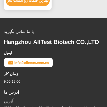
Coli K99 +E. Coli O157
بهترین قیمت رو بدست بیار
(مدفوع)
با ما تماس بگیرید
Hangzhou AllTest Biotech CO.,LTD
ایمیل
info@alltests.com.cn
زمان کار
9:00-18:00
آدرس ما
آدرس