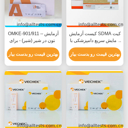
کیست آزمایش SDMA کیت
OMKE-901/911 -- آزمایش
آزمایش سریع دامپزشکی با
کتون در شیر (شیر) - برای
مشخصیت 92.45٪ دقت
تشخیص کتون در شیر
بهترین قیمت رو بدست بیار
93.58٪ و حساسیت 94.64٪
بهترین قیمت رو بدست بیار
برای آزمایش سگ و گربه