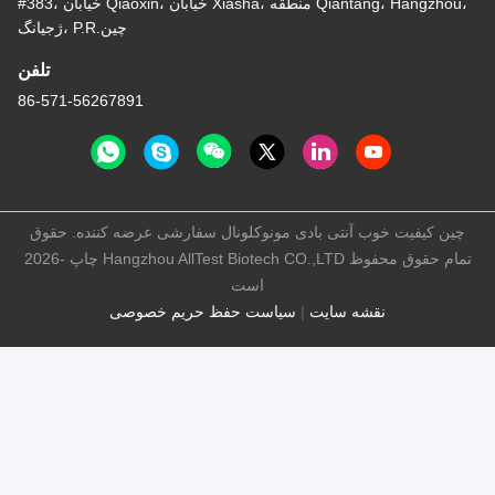
#383، خیابان Qiaoxin، خیابان Xiasha، منطقه Qiantang، Hangzhou،
ژجیانگ، P.R.چین
تلفن
86-571-56267891
چین کیفیت خوب آنتی بادی مونوکلونال سفارشی عرضه کننده. حقوق
چاپ -2026 Hangzhou AllTest Biotech CO.,LTD تمام حقوق محفوظ
است
نقشه سایت
|
سیاست حفظ حریم خصوصی