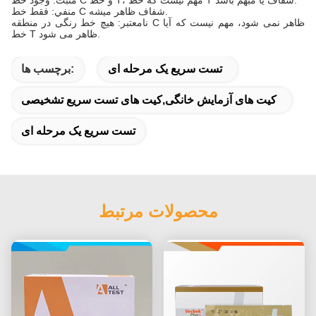
مثبت: وجود خط C و خط T، مهم نیست که خط T شفاف یا مبهم باشد.
منفي: فقط خط C شفاف ظاهر ميشه.
نامعتبر: هیچ خط رنگی در منطقه C ظاهر نمی شود، مهم نیست که آیا
خط T ظاهر می شود.
تست سریع یک مرحله ای
برچسب ها:
کیت های آزمایش خانگی,کیت های تست سریع تشخیصی
تست سریع یک مرحله ای
محصولات مرتبط