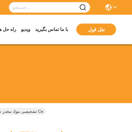
با ما تماس بگیرید
ویدیو
راه حل ه
نقل قول
راحت اتیل گلوکورونید (ETG) تشخیصی مواد مخدر سوء استفاده از کیت تست کیت ریدر در ادرار انسان با گواهینامه Ce