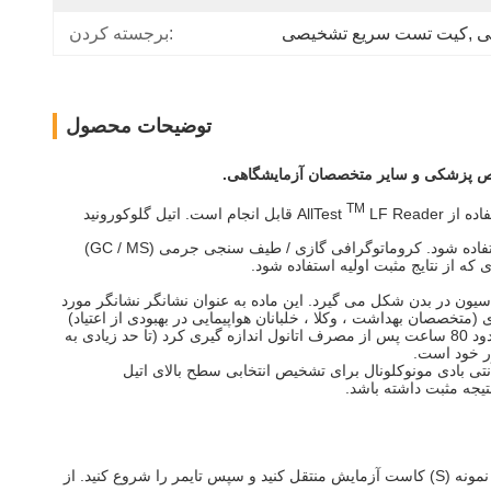
ی
, 
کیت تست سریع تشخیصی
برجسته کردن:
توضیحات محصول
 پزشکی و سایر متخصصان آزمایشگاهی.
TM
LF Reader قابل انجام است. اتیل گلوکورونید
این روش فقط نتیجه آزمایش تحلیلی اولیه را ارائه می دهد. برای به دست آوردن نتیجه تحلیلی تایید شده ، باید از یک روش شیمیایی متناوب خاص استفاده شود. کروماتوگرافی گازی / طیف سنجی جرمی (GC / MS)
که از نتایج مثبت اولیه استفاده شود.
کورونیداسیون در بدن شکل می گیرد. این ماده به عنوان نشانگر نشانگر مورد
متخصصان بهداشت ، وکلا ، خلبانان هواپیمایی در بهبودی از اعتیاد)
ممنوع است. در کلینیک های پیوند کبد یا در بهبودی بیماران الکلی ETG را می توان در ادرار با روشهای آزمایشگاهی سنتی (GC / MS یا LC / MS) تا حدود 80 ساعت پس از مصرف اتانول اندازه گیری کرد (تا حد زیادی به
 که با استفاده از Reader قابل انجام است. این آزمایش از یک آنتی بادی مونوکلونال برای تشخیص انتخابی سطح بالای اتیل
3. نوار کاست تست را روی سطح تمیز و سطح قرار دهید. قطره چکان را به صورت عمودی نگه دارید و 3 قطره کامل ادرار (تقریباً 120μL) را به چاه نمونه (S) کاست آزمایش منتقل کنید و سپس تایمر را شروع کنید. از