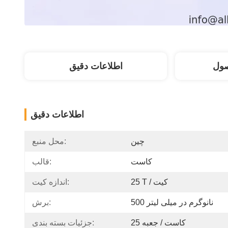
ول
اطلاعات دقیق
اطلاعات دقیق
چين
محل منبع:
کاست
قالب:
25 T / کیت
اندازه کیت:
500 نانوگرم در میلی لیتر
برش:
25 کاست / جعبه
جزئیات بسته بندی: