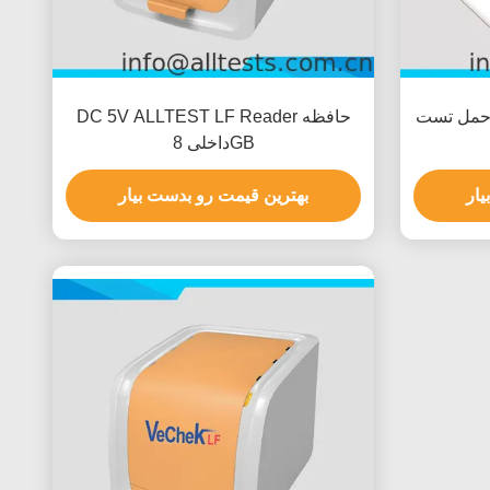
 حمل تست
DC 5V ALLTEST LF Reader حافظه
داخلی 8GB
یار
بهترین قیمت رو بدست بیار