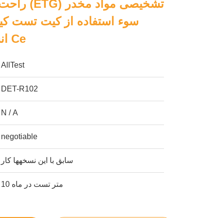
راحت اتیل گ
سوء استفاده از کیت تست کیت
انسان با گواهینامه Ce
AllTest
DET-R102
N / A
negotiable
سابق با این نسخهها کار
10 متر تست در ماه