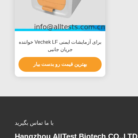
خواننده Vechek LF برای آزمایشات ایمنی
جریان جانبی
بهترین قیمت رو بدست بیار
با ما تماس بگیرید
Hangzhou AllTest Biotech CO.,LTD