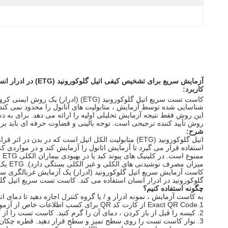
آزمایش سریع برای تشخیص کیفی اتیل گلوکورونید (ETG)
در ادرار انسان 
کاربرد:
کاست تست سریع اتیل گلوکورونید (ETG) (ادرار) یک روش ایمنی کروماتوگرافی سریع برای تشخیص اتیل گلوکورونید در ادرار انسان است که با استفاده از AllTest
شناسایی شده توسط آزمایش ، متابولیت های اتانول را محدود نمی کند.
روش تأیید کننده ترجیحی است. توجه بالینی و قضاوت حرفه ای باید برای
شرح:
اتیل گلوکورونید (ETG) متابولیت الکل اتیل است که د
استفاده قرار می گیرد تا آزمایش اتانول را آزمایش کند و در مواردی ک
میزان مصرف نوشیدنی های الکلی و غیر الکلی بستگی دارد). ETG یک شاخص دقیق تر از قرار گرفتن در معرض الکل از اندازه گیری حضور اتانول در خود است.
گلوکورونید در ادرار انسان استفاده می کند. کاست تست سریع اتیل گلوکورونید (ادرار) وقتی اتیل گلوکو
چگونه استفاده کنیم؟
به کاست آزمایش ، نمونه ادرار و / یا گروه کنترل اجازه دهید تا دمای اتاق (15 تا 30 درجه سانتیگراد) به درجه حرارت
1.Exact QR Code از کارت کد QR برای کسب اطلاعات خاص از آزمون. فقط از کارت کد QR موجود در کیت های تست استفاده کنید.
2. کیسه را قبل از باز کردن ، دمای آن را گرم کنید. کاست تست را از کیسه بسته شده جدا کرده و ظرف یک ساعت از آن استفاده کنید.