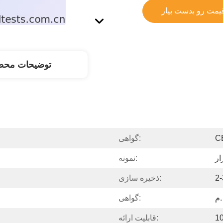
قیمت رو بدست بیار
توضیحات محص
C
گواهی:
ار
نمونه:
2-
ذخیره سازی:
م.
گواهی:
قابلیت ارائه: