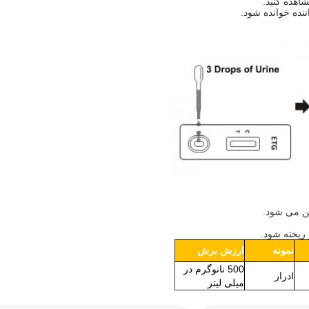
ریخته شود.
نمونه
ارزش برش
500 نانوگرم در
ادرار
میلی لیتر