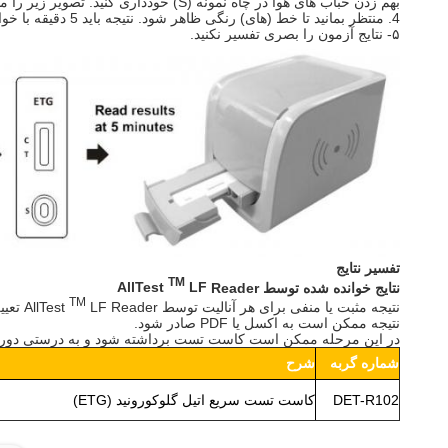
بهم زدن حباب های هوا در چاه نمونه (S) خودداری کنید. تصویر زیر را مشاهده کنید.
4. منتظر بمانید تا خط (های) رنگی ظاهر شود. نتیجه باید 5 دقیقه با خواننده خوانده شود.
۵- نتایج آزمون را بصری تفسیر نکنید.
تفسیر نتایج
TM
نتایج خوانده شده توسط
Reader
LF
AllTest
TM
نتیجه مثبت یا منفی برای هر آنالیت توسط AllTest
LF Reader تعیین می شود.
نتیجه ممکن است به اکسل یا PDF صادر شود.
در این مرحله ممکن است کاست تست برداشته شود و به درستی دور 
شماره گربه
شرح
DET-R102
کاست تست سریع اتیل گلوکورونید (ETG)