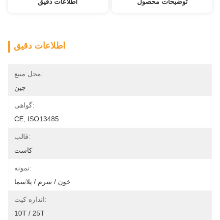
توضیحات محصول
اطلاعات دقیق
اطلاعات دقیق
محل منبع:
چين
گواهی:
CE, ISO13485
قالب:
کاست
نمونه:
خون / سرم / پلاسما
اندازه کیت:
10T / 25T