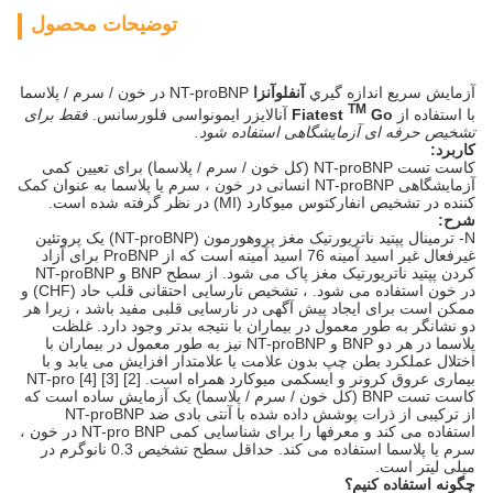
توضیحات محصول
آزمايش سريع اندازه گيري
آنفلوآنزا
NT-proBNP در خون / سرم / پلاسما
TM
با استفاده از
Go
Fiatest
آنالایزر ایمونواسی فلورسانس.
فقط برای
تشخیص حرفه ای آزمایشگاهی استفاده شود.
کاربرد:
کاست تست NT-proBNP (کل خون / سرم / پلاسما) برای تعیین کمی
آزمایشگاهی NT-proBNP انسانی در خون ، سرم یا پلاسما به عنوان کمک
کننده در تشخیص انفارکتوس میوکارد (MI) در نظر گرفته شده است.
شرح:
N- ترمینال پپتید ناتریورتیک مغز پروهورمون (NT-proBNP) یک پروتئین
غیرفعال غیر اسید آمینه 76 اسید آمینه است که از ProBNP برای آزاد
کردن پپتید ناتریورتیک مغز پاک می شود. از سطح BNP و NT-proBNP
در خون استفاده می شود. ، تشخیص نارسایی احتقانی قلب حاد (CHF) و
ممکن است برای ایجاد پیش آگهی در نارسایی قلبی مفید باشد ، زیرا هر
دو نشانگر به طور معمول در بیماران با نتیجه بدتر وجود دارد. غلظت
پلاسما در هر دو BNP و NT-proBNP نیز به طور معمول در بیماران با
اختلال عملکرد بطن چپ بدون علامت یا علامتدار افزایش می یابد و با
بیماری عروق کرونر و ایسکمی میوکارد همراه است. [2] [3] [4] NT-pro
کاست تست BNP (کل خون / سرم / پلاسما) یک آزمایش ساده است که
از ترکیبی از ذرات پوشش داده شده با آنتی بادی ضد NT-proBNP
استفاده می کند و معرفها را برای شناسایی کمی NT-pro BNP در خون ،
سرم یا پلاسما استفاده می کند. حداقل سطح تشخیص 0.3 نانوگرم در
میلی لیتر است.
چگونه استفاده کنیم؟