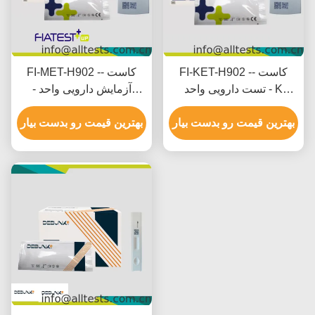
FI-KET-H902 -- کاست
FI-MET-H902 -- کاست
تست دارویی واحد - K
آزمایش دارویی واحد -
etamine (KET) (سرو)
متامفیتامین (MET)
بهترین قیمت رو بدست بیار
بهترین قیمت رو بدست بیار