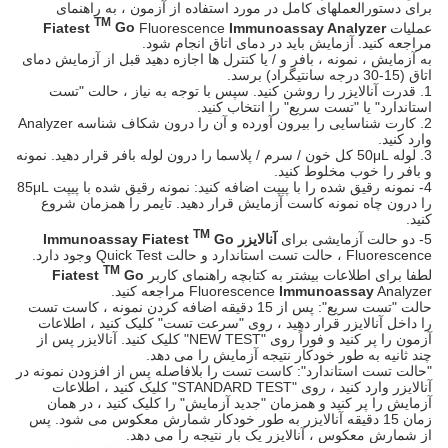
برای دستورالعملهای کامل در مورد استفاده از آزمون ، به راهنمای
TM
عملیات
Immunoassay Analyzer
Fluorescence
Go
Fiatest
مراجعه کنید. آزمایش باید در دمای اتاق انجام شود.
به آزمایش ، نمونه ، بافر و / یا کنترل ها اجازه دهید قبل از آزمایش دمای
اتاق (15-30 درجه سانتیگراد) برسد.
1. قدرت آنالایزر را روشن کنید. سپس با توجه به نیاز ، حالت "تست
استاندارد" یا "تست سریع" را انتخاب کنید.
2. کارت شناسایی را بیرون آورده و آن را درون شکاف شناسه Analyzer
وارد کنید.
3. لوله 50μL کل خون / سرم / پلاسما را درون لوله بافر قرار دهید. نمونه
و بافر را خوب مخلوط کنید.
4- نمونه رقیق شده را با پیپت اضافه کنید: نمونه رقیق شده با پیپت 85μL
را درون چاه نمونه کاست آزمایش قرار دهید. تایمر را همزمان شروع
کنید.
TM
5- دو حالت آزمایشی برای
آنالایزر Immunoassay Fiatest
Go
Fluorescence ، حالت تست استاندارد و حالت Quick Test وجود دارد.
TM
لطفا برای اطلاعات بیشتر به کتابچه راهنمای کاربر
Go
Fiatest
Analyzer مراجعه کنید.
Immunoassay
Fluorescence
حالت "تست سریع": پس از 15 دقیقه اضافه کردن نمونه ، کاست تست
را داخل آنالایزر قرار دهید ، روی "سرعت تست" کلیک کنید ، اطلاعات
آزمون را پر کنید و فوراً روی "NEW TEST" کلیک کنید. آنالایزر پس از
چند ثانیه به طور خودکار نتیجه آزمایش را می دهد.
"حالت تست استاندارد": کاست تست را بلافاصله پس از افزودن نمونه در
آنالایزر وارد کنید ، روی "STANDARD TEST" کلیک کنید ، اطلاعات
آزمایش را پر کنید و همزمان "جدید آزمایش" را کلیک کنید ، در همان
زمان 15 دقیقه آنالایزر به طور خودکار شمارش معکوس می شود. پس
از شمارش معکوس ، آنالایزر یک بار نتیجه را می دهد.