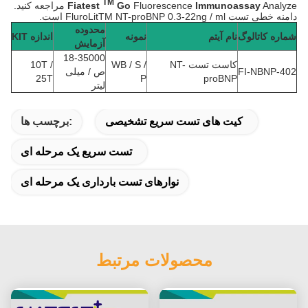
TM
Analyze مراجعه کنید.
Immunoassay
Fluorescence
Go
Fiatest
دامنه خطی تست FluroLitTM NT-proBNP 0.3-22ng / ml است.
محدوده
شماره کاتالوگ
نام آیتم
نمونه
اندازه KIT
آزمایش
18-35000
کاست تست NT-
WB / S /
10T /
FI-NBNP-402
ص / میلی
25T
P
proBNP
لیتر
کیت های تست سریع تشخیصی
برچسب ها:
تست سریع یک مرحله ای
نوارهای تست بارداری یک مرحله ای
محصولات مرتبط