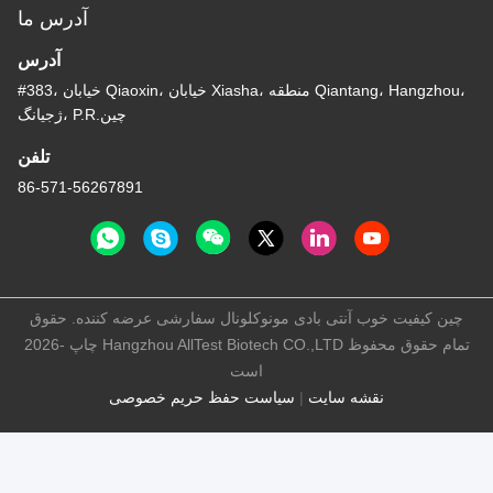
آدرس ما
آدرس
#383، خیابان Qiaoxin، خیابان Xiasha، منطقه Qiantang، Hangzhou،
ژجیانگ، P.R.چین
تلفن
86-571-56267891
چین کیفیت خوب آنتی بادی مونوکلونال سفارشی عرضه کننده. حقوق
چاپ -2026 Hangzhou AllTest Biotech CO.,LTD تمام حقوق محفوظ
است
نقشه سایت
|
سیاست حفظ حریم خصوصی