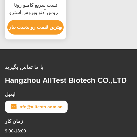
تست سریع کامبو روتا
ویروس آدنو ویروس استرو
ویروس با زمان خواندن 15
دقیقه ای گواهینامه CE و
بهترین قیمت رو بدست بیار
دقت بالا
با ما تماس بگیرید
Hangzhou AllTest Biotech CO.,LTD
ایمیل
info@alltests.com.cn
زمان کار
9:00-18:00