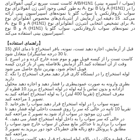
کاست تست سریع ترکیبی آنفولانزای A/B/H1N1 (سواب / آسپیره بینی)
به طور کیفی وجود آنتی ژن آنفولانزای نوع A، نوع B و/یا A (H1N1) را در
سواب نازوفارنکس یا سواب گلو یا نمونه‌های آسپیراسیون بینی ارائه
می‌کند. 15 دقیقه.این آزمایش از آنتی‌بادی‌های مخصوص آنفلوآنزای نوع
A، نوع B و A (H1N1) برای تشخیص انتخابی آنتی‌ژن آنفلوانزای نوع A،
نوع B و A (H1N1) در نمونه‌های سواب نازوفارنکس، سواب گلو یا
آسپیراسیون بینی استفاده می‌کند.
【راهنمای استفاده】
قبل از آزمایش، اجازه دهید تست، نمونه، بافر استخراج تا دمای اتاق (15
تا 30 درجه سانتیگراد) متعادل شود.
1. کاست تست را از کیسه فویل مهر و موم شده خارج کرده و در اسرع
وقت از آن استفاده کنید.اگر آزمایش بلافاصله پس از باز کردن کیسه
فویل انجام شود، بهترین نتایج حاصل می شود.
2. لوله استخراج را در ایستگاه کاری قرار دهید.معرف استخراج را نگه
دارید
بطری وارونه به صورت عمودیبطری را فشار دهید و اجازه دهید محلول
آزادانه و بدون تماس با لبه لوله در لوله استخراج بریزد.10 قطره از
معرف استخراج (تقریباً 400 لیتر) را به لوله استخراج اضافه کنید.به
تصویر 1 مراجعه کنید.
3. نمونه سواب را در لوله استخراج قرار دهید.سواب را بچرخانید
تقریباً 10 ثانیه در حالی که سر را روی قسمت داخلی لوله فشار دهید تا
آنتی ژن موجود در سواب آزاد شود.به تصویر 2 مراجعه کنید.
4. در حالی که سر سواب را به داخل لوله استخراج فشار می دهید،
سواب را بردارید تا حداکثر مایع ممکن از سواب خارج شود.سواب را
مطابق با پروتکل دفع زباله های خطرناک خود دور بریزید.به تصویر 3
مراجعه کنید.
5. نوک قطره چکان را در بالای لوله استخراج قرار دهید.کاست تست را