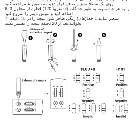
روی یک سطح تمیز و صاف قرار دهید.به تصویر 4 مراجعه کنید
6. 3 قطره از محلول (تقریباً 120 ul) را به هر چاه نمونه به طور جداگانه
اضافه کنید و سپس تایمر را شروع کنید.
7. منتظر بمانید تا خط(های) رنگی ظاهر شود.نتیجه را در 15 دقیقه
بخوانید.بعد از 20 دقیقه نتیجه را تفسیر نکنید.