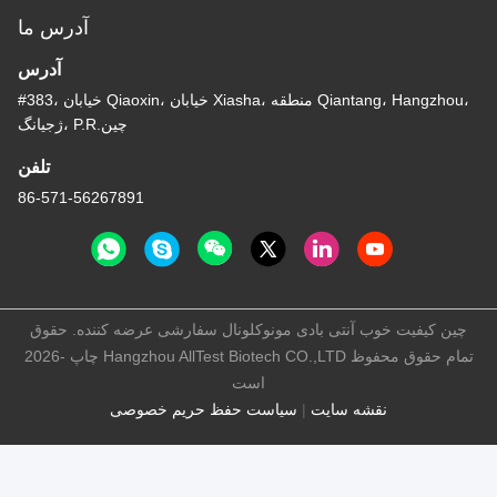
آدرس ما
آدرس
#383، خیابان Qiaoxin، خیابان Xiasha، منطقه Qiantang، Hangzhou،
ژجیانگ، P.R.چین
تلفن
86-571-56267891
چین کیفیت خوب آنتی بادی مونوکلونال سفارشی عرضه کننده. حقوق
چاپ -2026 Hangzhou AllTest Biotech CO.,LTD تمام حقوق محفوظ
است
نقشه سایت
|
سیاست حفظ حریم خصوصی