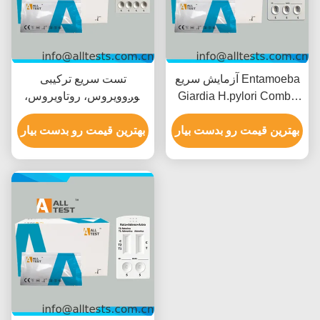
آزمایش سریع Entamoeba
تست سریع ترکیبی
Giardia H.pylori Combo
نوروویروس، روتاویروس،
برای نتایج سریع در 10 دقیقه
آدنوویروس، آستروویروس و
با دقت بالا و تفسیر بصری
بهترین قیمت رو بدست بیار
انتروویروس برای
بهترین قیمت رو بدست بیار
آسان
بیماری‌های عفونی با نتایج
سریع در ۱۵ دقیقه، دقت بالا
و تفسیر بصری آسان