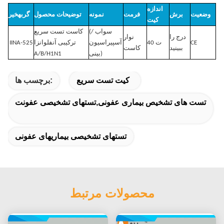
اندازه
وضعیت
برش
فرمت
نمونه
توضیحات محصول
گربهخیر
کیت
(سواب /
کاست تست سریع
درج را
نوار
CE
40 ت
آسپیراسیون
ترکیبی آنفلوانزا
IINA-525
ببینید
کاست
بینی)
A/B/H1N1
کیت تست سریع
برچسب ها:
تست های تشخیص بیماری عفونی,تستهای تشخیصی عفونت
تستهای تشخیصی بیماریهای عفونی
محصولات مرتبط