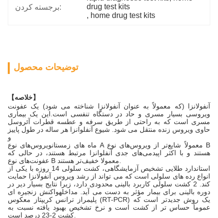
drug test kits
برجسته کردن:
, 
home drug test kits
توضیحات محصول
【خلاصه】
آنفولانزا (که معمولاً به عنوان آنفولانزا شناخته می شود) یک عفونت
ویروسی بسیار مسری و حاد در دستگاه تنفسی است.این یک بیماری
مسری است که به راحتی از طریق سرفه و عطسه قطرات آئروسل
حاوی ویروس زنده منتقل می شود. شیوع آنفلوانزا هر ساله در طول پاییز
و
ماه های زمستانویروس‌های نوع A معمولاً شایع‌تر از ویروس‌های نوع B
هستند و با اکثر اپیدمی‌های جدی آنفلوانزا مرتبط هستند، در حالی که
عفونت‌های نوع B معمولا خفیف‌تر هستند.
استاندارد طلایی تشخیص آزمایشگاهی، کشت سلولی 14 روزه با یکی از
انواع رده های سلولی است که می تواند از رشد ویروس آنفولانزا حمایت
کند. 2 کشت سلولی کاربرد بالینی محدودی دارد، زیرا نتایج بسیار دیر در
دوره بالینی برای بیمار مؤثر به دست می آید. مداخلهواکنش زنجیره ای
پلیمراز ترانس کریپتاز معکوس (RT-PCR) یک روش جدیدتر است که
عموماً حساس تر از کشت است و نرخ تشخیص بهبود یافته نسبت به
کشت 2-23 درصد است.